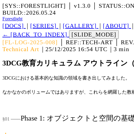
[SYS::FORESTLIGHT]
│
v1.3.0
│
STATUS::O
BUILD::2026.05.24
Forestlight
[DOCS]
[SERIES]
[GALLERY]
[ABOUT]
│
│
│
←
[BACK_TO_INDEX]
[SLIDE_MODE]
[FL-LOG-2025-008]
│
REF::TECH-ART
│
REV
Technical Art
25/12/2025 16:54 UTC
3 min
│
│
3DCG教育カリキュラム アウトライン（Ph
3DCGにおける基本的な知識の領域を書き出してみました。
なかなかのボリュームではありますが、これらを網羅した教
Phase 1: オブジェクトと空間の基