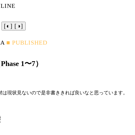
NLINE
[◐]
[◑]
│
.A
■ PUBLISHED
ase 1〜7）
材は現状見ないので是非書ききれば良いなと思っています。
礎