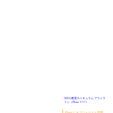
↑
3DCG教育カリキュラム アウトラ
イン（Phase 1〜7）
Phase 1: オブジェクトと空間