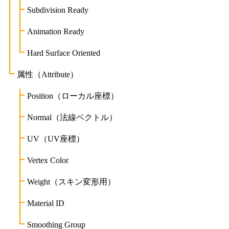
Subdivision Ready
Animation Ready
Hard Surface Oriented
属性（Attribute）
Position（ローカル座標）
Normal（法線ベクトル）
UV（UV座標）
Vertex Color
Weight（スキン変形用）
Material ID
Smoothing Group