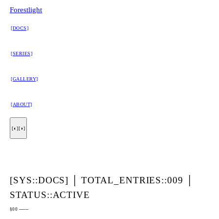
Forestlight
[DOCS]
[SERIES]
[GALLERY]
[ABOUT]
[◐]
[◑]
[SYS::DOCS]
│
TOTAL_ENTRIES::009
│
STATUS::ACTIVE
§00 ───