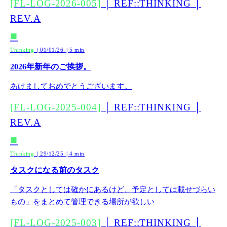
[FL-LOG-2026-005]
│
REF::THINKING
│
REV.A
■
Thinking
01/01/26
5 min
│
│
2026年新年のご挨拶。
あけましておめでとうございます。
[FL-LOG-2025-004]
│
REF::THINKING
│
REV.A
■
Thinking
29/12/25
4 min
│
│
タスクになる前のタスク
「タスクとしては確かにあるけど、予定としては載せづらい
もの」をまとめて管理できる場所が欲しい
[FL-LOG-2025-003]
│
REF::THINKING
│