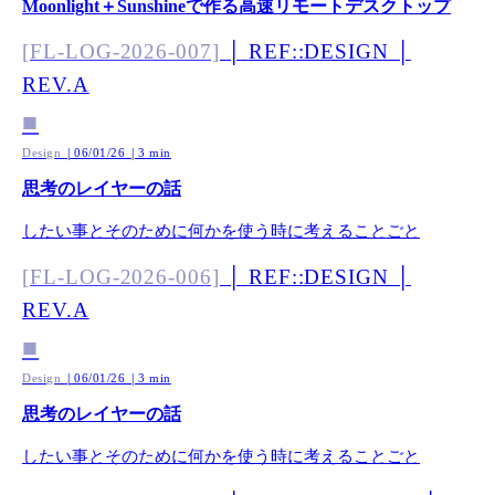
Moonlight＋Sunshineで作る高速リモートデスクトップ
[FL-LOG-2026-007]
│
REF::DESIGN
│
REV.A
■
Design
06/01/26
3 min
│
│
思考のレイヤーの話
したい事とそのために何かを使う時に考えることごと
[FL-LOG-2026-006]
│
REF::DESIGN
│
REV.A
■
Design
06/01/26
3 min
│
│
思考のレイヤーの話
したい事とそのために何かを使う時に考えることごと