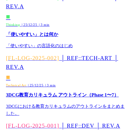
REV.A
■
Thinking
25/12/25
3 min
│
│
「使いやすい」とは何か
「使いやすい」の言語化のはじめ
[FL-LOG-2025-002]
│
REF::TECH-ART
│
REV.A
■
Technical Art
25/12/25
3 min
│
│
3DCG教育カリキュラム アウトライン（Phase 1〜7）
3DCGにおける教育カリキュラムのアウトラインをまとめま
した。
[FL-LOG-2025-001]
│
REF::DEV
│
REV.A