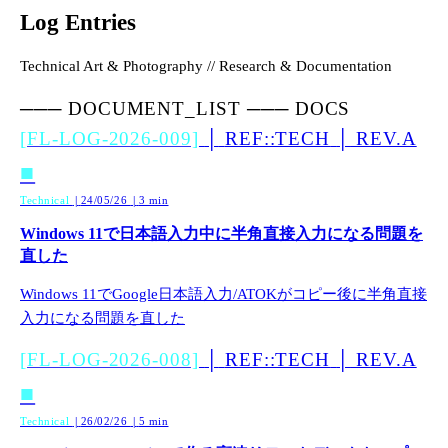
Log Entries
Technical Art & Photography // Research & Documentation
─── DOCUMENT_LIST ───
DOCS
[FL-LOG-2026-009]
│
REF::TECH
│
REV.A
■
Technical
24/05/26
3 min
│
│
Windows 11で日本語入力中に半角直接入力になる問題を
直した
Windows 11でGoogle日本語入力/ATOKがコピー後に半角直接
入力になる問題を直した
[FL-LOG-2026-008]
│
REF::TECH
│
REV.A
■
Technical
26/02/26
5 min
│
│